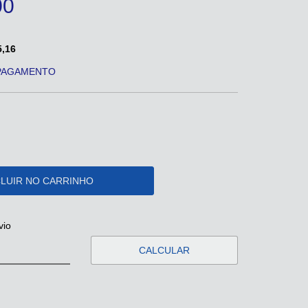
00
,16
 PAGAMENTO
CEP:
ALTERAR CEP
vio
CALCULAR