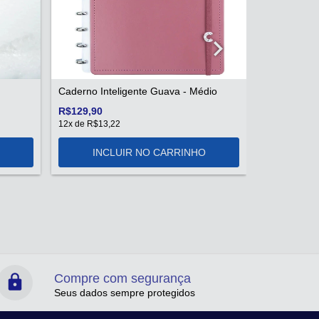
G+
R$159,90
12
x de
R$16,
Caderno Inteligente Guava - Médio
R$129,90
12
x de
R$13,22
Compre com segurança
Seus dados sempre protegidos