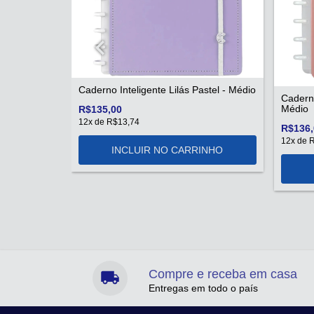
 A5
Caderno Inteligente Lilás Pastel - Médio
Caderno
Médio
R$135,00
12
x de
R$13,74
R$136,
12
x de
R
Compre e receba em casa
Entregas em todo o país