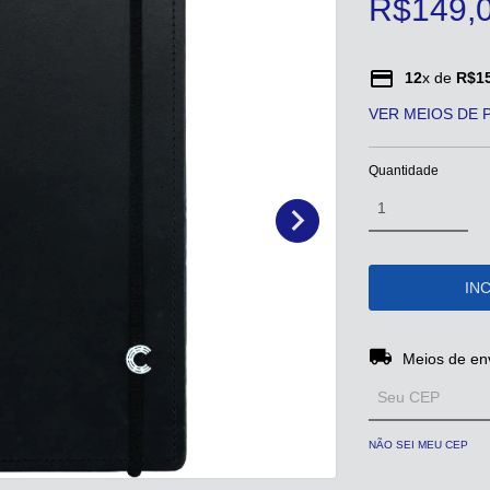
R$149,
12
x de
R$15
VER MEIOS DE
Quantidade
Entregas para o 
Meios de en
NÃO SEI MEU CEP