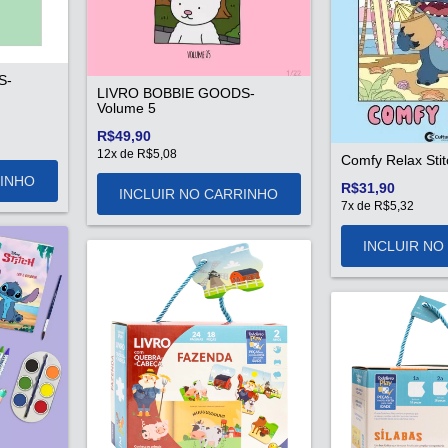
S-
LIVRO BOBBIE GOODS-
Volume 5
R$49,90
12
x de
R$5,08
Comfy Relax Stit
R$31,90
7
x de
R$5,32