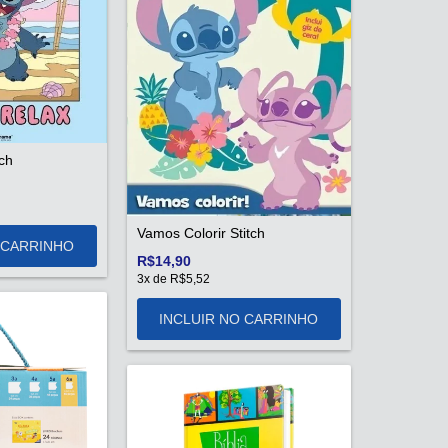
ch
Vamos Colorir Stitch
R$14,90
3
x de
R$5,52