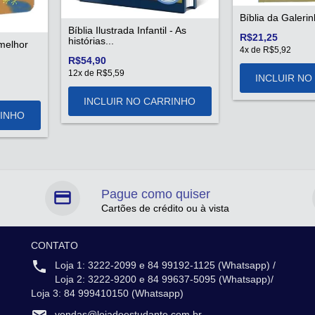
Bíblia da Galeri
Bíblia Ilustrada Infantil - As
R$21,25
histórias...
 melhor
4
x de
R$5,92
R$54,90
12
x de
R$5,59
Pague como quiser
Cartões de crédito ou à vista
CONTATO
Loja 1: 3222-2099 e 84 99192-1125 (Whatsapp) /
Loja 2: 3222-9200 e 84 99637-5095 (Whatsapp)/
Loja 3: 84 999410150 (Whatsapp)
vendas@lojadoestudante.com.br