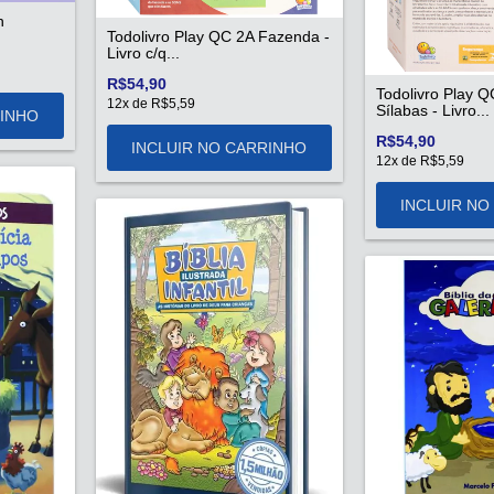
h
Todolivro Play QC 2A Fazenda -
Livro c/q...
R$54,90
Todolivro Play 
12
x de
R$5,59
Sílabas - Livro...
R$54,90
12
x de
R$5,59