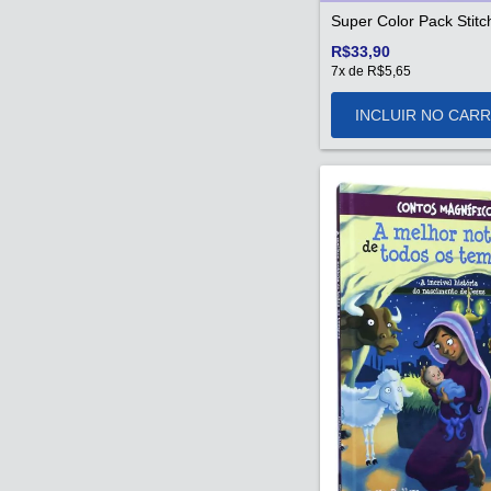
Super Color Pack Stitc
R$33,90
7
x de
R$5,65