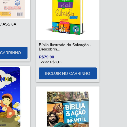
QC ASS 6A
Bíblia Ilustrada da Salvação -
Descobrin...
R$79,90
12
x de
R$8,13